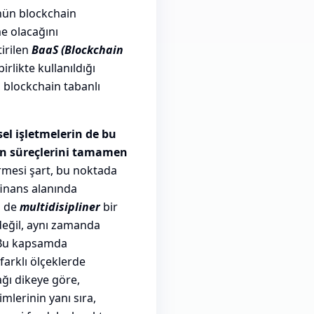
ünün blockchain
me olacağını
tirilen
BaaS (Blockchain
irlikte kullanıldığı
, blockchain tabanlı
sel işletmelerin de bu
in süreçlerini tamamen
irmesi şart, bu noktada
finans alanında
n de
multidisipliner
bir
 değil, aynı zamanda
. Bu kapsamda
farklı ölçeklerde
ğı dikeye göre,
mlerinin yanı sıra,