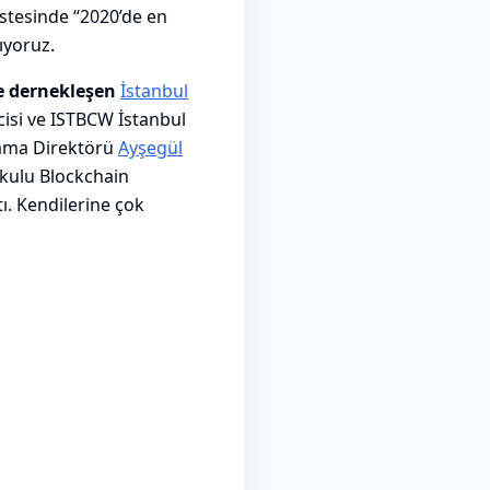
istesinde “2020’de en
ıyoruz.
ce dernekleşen
İstanbul
isi ve ISTBCW İstanbul
rlama Direktörü
Ayşegül
kulu Blockchain
ı. Kendilerine çok