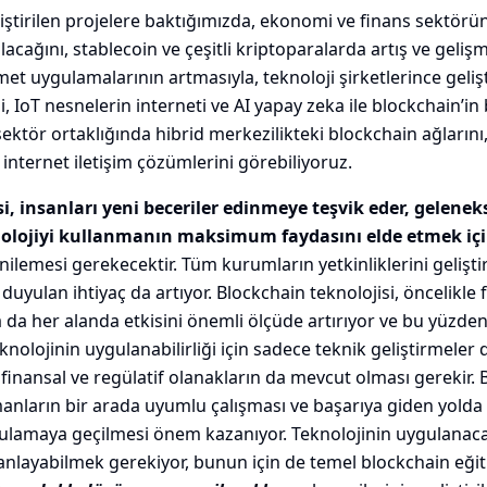
liştirilen projelere baktığımızda, ekonomi ve finans sektör
cağını, stablecoin ve çeşitli kriptoparalarda artış ve geliş
zmet uygulamalarının artmasıyla, teknoloji şirketlerince geliş
 IoT nesnelerin interneti ve AI yapay zeka ile blockchain’in b
ektör ortaklığında hibrid merkezilikteki blockchain ağlarını
internet iletişim çözümlerini görebiliyoruz.
i, insanları yeni beceriler edinmeye teşvik eder, gelenek
nolojiyi kullanmanın maksimum faydasını elde etmek iç
nilemesi gerekecektir. Tüm kurumların yetkinliklerini gelişt
uyulan ihtiyaç da artıyor. Blockchain teknolojisi, öncelikle 
da her alanda etkisini önemli ölçüde artırıyor ve bu yüzde
knolojinin uygulanabilirliği için sadece teknik geliştirmeler
 finansal ve regülatif olanakların da mevcut olması gerekir
manların bir arada uyumlu çalışması ve başarıya giden yolda 
gulamaya geçilmesi önem kazanıyor. Teknolojinin uygulanaca
nlayabilmek gerekiyor, bunun için de temel blockchain eğiti