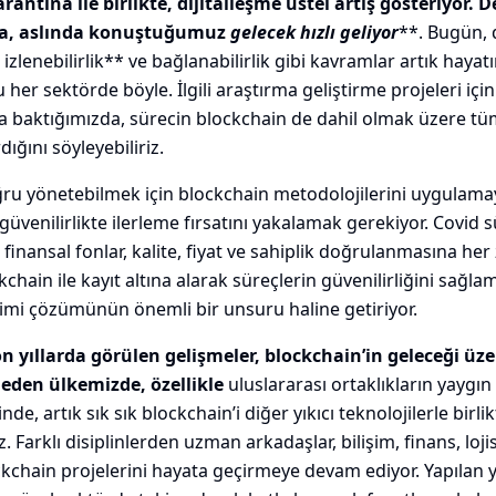
antina ile birlikte, dijitalleşme üstel artış gösteriyor. D
yla, aslında konuştuğumuz
gelecek hızlı geliyor
**. Bugün, 
 izlenebilirlik** ve bağlanabilirlik gibi kavramlar artık hayat
her sektörde böyle. İlgili araştırma geliştirme projeleri için 
ra baktığımızda, sürecin blockchain de dahil olmak üzere tü
dığını söyleyebiliriz.
ğru yönetebilmek için blockchain metodolojilerini uygulam
üvenilirlikte ilerleme fırsatını yakalamak gerekiyor. Covid s
k finansal fonlar, kalite, fiyat ve sahiplik doğrulanmasına 
chain ile kayıt altına alarak süreçlerin güvenilirliğini sa
timi çözümünün önemli bir unsuru haline getiriyor.
son yıllarda görülen gelişmeler, blockchain’in geleceği ü
 eden ülkemizde, özellikle
uluslararası ortaklıkların yaygın
nde, artık sık sık blockchain’i diğer yıkıcı teknolojilerle birl
arklı disiplinlerden uzman arkadaşlar, bilişim, finans, lojis
ockchain projelerini hayata geçirmeye devam ediyor. Yapılan ye