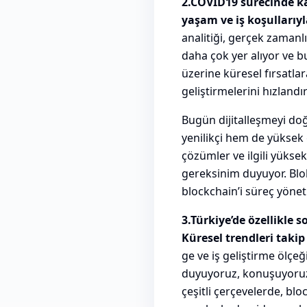
2.COVID19 sürecinde kar
yaşam ve iş koşulları
analitiği, gerçek zamanlı
daha çok yer alıyor ve bu 
üzerine küresel fırsatla
geliştirmelerini hızlandır
Bugün dijitalleşmeyi do
yenilikçi hem de yüksek g
çözümler ve ilgili yükse
gereksinim duyuyor. Blok
blockchain’i süreç yöne
3.Türkiye’de özellikle 
Küresel trendleri takip
ge ve iş geliştirme ölçeği
duyuyoruz, konuşuyoruz. F
çeşitli çerçevelerde, bl