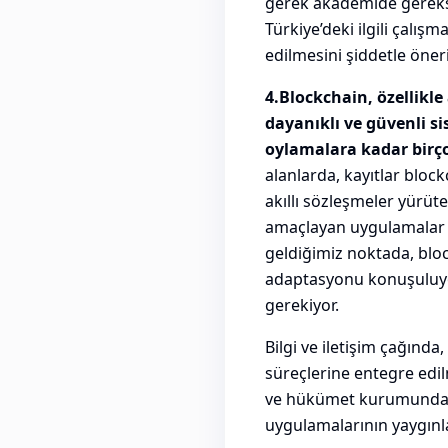
gerek akademide gereks
Türkiye’deki ilgili çalışma
edilmesini şiddetle öner
4.Blockchain, özellikle 
dayanıklı ve güvenli si
oylamalara kadar birço
alanlarda, kayıtlar block
akıllı sözleşmeler yürüt
amaçlayan uygulamalar i
geldiğimiz noktada, block
adaptasyonu konuşuluyor
gerekiyor.
Bilgi ve iletişim çağında
süreçlerine entegre edi
ve hükümet kurumunda op
uygulamalarının yaygınl