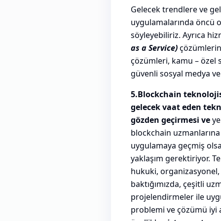
Gelecek trendlere ve ge
uygulamalarında öncü ola
söyleyebiliriz. Ayrıca hi
as a Service)
çözümlerini,
çözümleri, kamu – özel s
güvenli sosyal medya ve 
5.Blockchain teknolojis
gelecek vaat eden tek
gözden geçirmesi ve
ye
blockchain uzmanlarına d
uygulamaya geçmiş olsa 
yaklaşım gerektiriyor. Te
hukuki, organizasyonel,
baktığımızda, çeşitli uz
projelendirmeler ile uy
problemi ve çözümü iyi a