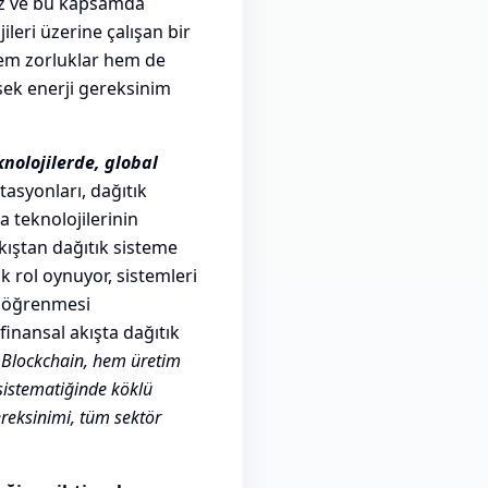
ruz ve bu kapsamda
ileri üzerine çalışan bir
 hem zorluklar hem de
sek enerji gereksinim
knolojilerde, global
istasyonları, dağıtık
a teknolojilerinin
akıştan dağıtık sisteme
k rol oynuyor, sistemleri
ne öğrenmesi
 finansal akışta dağıtık
.
Blockchain, hem üretim
sistematiğinde köklü
gereksinimi, tüm sektör