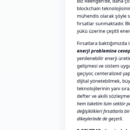
Biz Reengen’de, daha ço
blockchain teknolojisinin
mühendis olarak şöyle sö
fırsatlar sunmaktadır. B
yükü üzerine çeşitli enerj
Fırsatlara baktığımızda i
enerji problemine cevap 
yenilenebilir enerji üret
gelişmesi ve sistem uygul
geçiyor, centeralized ya
dijital yönetebilmek, bü
teknolojilerinin yanı sıra
defter ve akıllı sözleşmel
hem tüketim tüm sektör pa
değişiklikleri fırsatlarla 
dikeylerinde de geçerli.