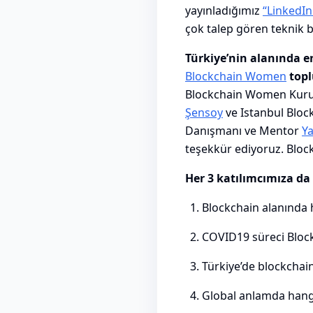
yayınladığımız
“LinkedIn
çok talep gören teknik be
Türkiye’nin alanında e
Blockchain Women
topl
Blockchain Women Kur
Şensoy
ve Istanbul Bloc
Danışmanı ve Mentor
Y
teşekkür ediyoruz. Blo
Her 3 katılımcımıza da ş
Blockchain alanında 
COVID19 süreci Blockc
Türkiye’de blockchain
Global anlamda hangi 