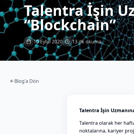
Talentra İşin 
“Blockchain”
10 Eylül 2020
13 dk okuma
Blog'a Dön
Talentra İşin Uzmanın
Talentra olarak her haft
noktalarına, kariyer pro