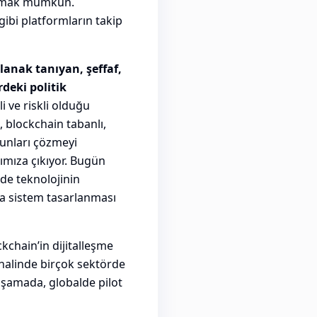
alamak mümkün.
gibi platformların takip
olanak tanıyan, şeffaf,
rdeki politik
i ve riskli olduğu
, blockchain tabanlı,
runları çözmeyi
ımıza çıkıyor. Bugün
rde teknolojinin
da sistem tasarlanması
ckchain’in dijitalleşme
 halinde birçok sektörde
aşamada, globalde pilot