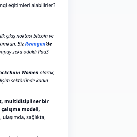
gi eğitimleri alabilirler?
k çıkış noktası bitcoin ve
 mümkün. Biz
Reengen
’de
n yapay zeka odaklı PaaS
lockchain Women
olarak,
ilişim sektöründe kadın
, multidisipliner bir
e çalışma modeli,
, ulaşımda, sağlıkta,