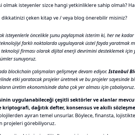
si olmak isteyenler sizce hangi yetkinliklere sahip olmalı? Han
kkatinizi çeken kitap ve / veya blog önerebilir misiniz?
 isteyenlerle öncelikle şunu paylaşmak isterim ki, her ne kadar il
 teknolojiyi farklı noktalarda uygulayarak üstel fayda yaratmak
 teknoloji firması olarak dijital enerji devrimini desteklemek içi
özümler sunuyoruz.
ada blockchain çalışmaları gelişmeye devam ediyor.
Istanbul B
elinde etki yaratacak projeler üretmek ve bu projeler sayesinde b
nların üretim ekonomisinde daha çok yer alması için çabalıyoruz.
inin uygulanabileceği çeşitli sektörler ve alanlar mevcut
e kriptografi, dağıtık defter, konsensus ve akıllı sözleşm
lojilerden ayıran temel unsurlar. Böylece, finansta, lojistikte
n projeleri görebiliyoruz.