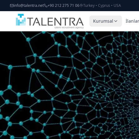
Ana içeriğe geç
info@talentra.net
+90 212 275 71 06
Turkey • Cyprus • USA
Kurumsal
İlanla