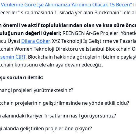
 Verilerine Göre İşe Alınmanıza Yardımcı Olacak 15 Beceri”
l
ceriler” sıralamasında 1. sırada yer alan Blockchain ‘i ele al
n önemli ve aktif topluluklarından olan ve kısa süre ön
uluğunun değerli üyeleri;
REENGEN Ar-Ge Projeleri Yönetic
ucu Üyesi
Dilara Göker
, XYZ Teknoloji İş Geliştirme ve Paza
kchain Women Teknoloji Direktörü ve Istanbul Blockchain O
asemin CIRT
, Blockchain hakkında görüşlerini bizimle paylaşt
ckchain konusunu ele almaya devam edeceğiz.
u soruları ilettik:
hangi projeleri yürütmektesiniz?
hain projelerinin geliştirilmesinde ne yönde etkili oldu?
 alanındaki kariyer fırsatlarını nasıl görüyorsunuz?
alanda geliştirilen projeler öne çıkıyor?