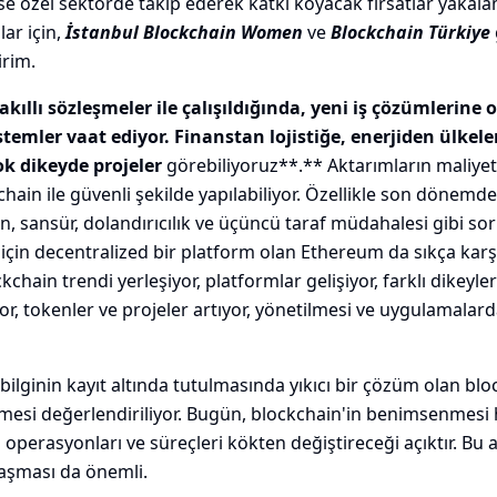
e özel sektörde takip ederek katkı koyacak fırsatlar yak
lar için,
İstanbul Blockchain Women
ve
Blockchain Türkiye
irim.
akıllı sözleşmeler ile çalışıldığında, yeni iş çözümlerine 
stemler vaat ediyor. Finanstan lojistiğe, enerjiden ülkele
k dikeyde projeler
görebiliyoruz**.** Aktarımların maliyetl
chain ile güvenli şekilde yapılabiliyor. Özellikle son dönemde
en, sansür, dolandırıcılık ve üçüncü taraf müdahalesi gibi so
çin decentralized bir platform olan Ethereum da sıkça karş
chain trendi yerleşiyor, platformlar gelişiyor, farklı dikeyle
, tokenler ve projeler artıyor, yönetilmesi ve uygulamalar
, bilginin kayıt altında tutulmasında yıkıcı bir çözüm olan blo
lmesi değerlendiriliyor. Bugün, blockchain'in benimsenmesi
erasyonları ve süreçleri kökten değiştireceği açıktır. Bu 
aşması da önemli.