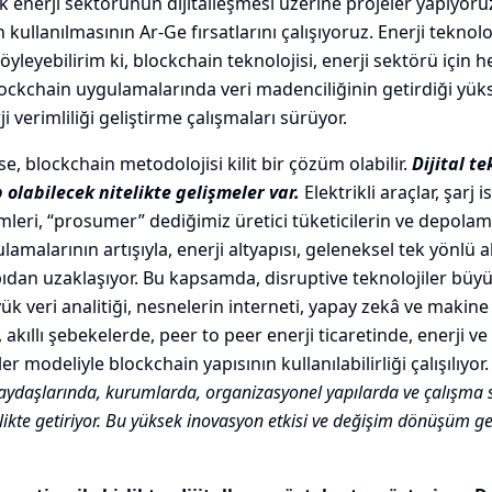
k enerji sektörünün dijitalleşmesi üzerine projeler yapıyo
 kullanılmasının Ar-Ge fırsatlarını çalışıyoruz. Enerji teknoloj
yleyebilirim ki, blockchain teknolojisi, enerji sektörü için
lockchain uygulamalarında veri madenciliğinin getirdiği yük
i verimliliği geliştirme çalışmaları sürüyor.
se, blockchain metodolojisi kilit bir çözüm olabilir.
Dijital te
olabilecek nitelikte gelişmeler var.
Elektrikli araçlar, şarj 
imleri, “prosumer” dediğimiz üretici tüketicilerin ve depolam
amalarının artışıyla, enerji altyapısı, geleneksel tek yönlü 
pıdan uzaklaşıyor. Bu kapsamda, disruptive teknolojiler büyü
yük veri analitiği, nesnelerin interneti, yapay zekâ ve maki
, akıllı şebekelerde, peer to peer enerji ticaretinde, enerji ve
er modeliyle blockchain yapısının kullanılabilirliği çalışılıyor
ydaşlarında, kurumlarda, organizasyonel yapılarda ve çalışma 
birlikte getiriyor. Bu yüksek inovasyon etkisi ve değişim dönüşüm 