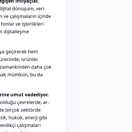
eğişen ihtiyaçlar,
dijital dönüşüm, veri
ın ve çalışmaların içinde
fonlar ve işbirlikleri
m dijitalleşme
aya geçirerek hem
ürecinde, ürünler,
her zamankinden daha çok
ğlamak mümkün, bu da
zerine umut vadediyor.
 olduğu çevrelerde, ar-
ikte birçok sektörde
tik, hukuk, enerji gibi
nilikçi çalışmaları