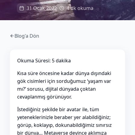
31 Ocak 2022
4 dk okuma
Blog'a Dön
Okuma Süresi: 5 dakika
Kısa süre öncesine kadar dünya dışındaki
gök cisimleri için sorduğumuz ‘yaşam var
mı?’ sorusu, dijital dünyada çoktan
cevaplanmış görünüyor.
İstediğiniz şekilde bir avatar ile, tüm
yeteneklerinizle beraber yer alabildiğiniz;
görüp, koklayıp, dokunabildiğimiz sınırsız
bir dünya… Metaverse deyince aklımıza