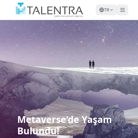
Ana içeriğe geç
TR
Metaverse’de Yaşam
Bulundu!